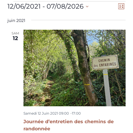
Évènements
N
N
12/06/2021
 - 
07/08/2026
L
a
a
Sélectionnez
i
v
s
juin 2021
une
v
t
i
date.
i
e
SAM
g
12
g
a
a
t
t
i
o
i
n
o
d
n
e
p
v
a
u
r
e
Samedi 12 Juin 2021 09:00
-
17:00
c
s
Journée d’entretien des chemins de
é
randonnée
o