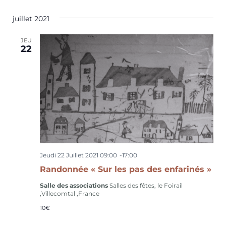
v
n
è
juillet 2021
s
n
u
JEU
e
22
l
m
t
e
n
a
t
t
i
o
n
Jeudi 22 Juillet 2021 09:00
-
17:00
s
Randonnée « Sur les pas des enfarinés »
Salle des associations
Salles des fêtes, le Foirail
,Villecomtal ,France
10€