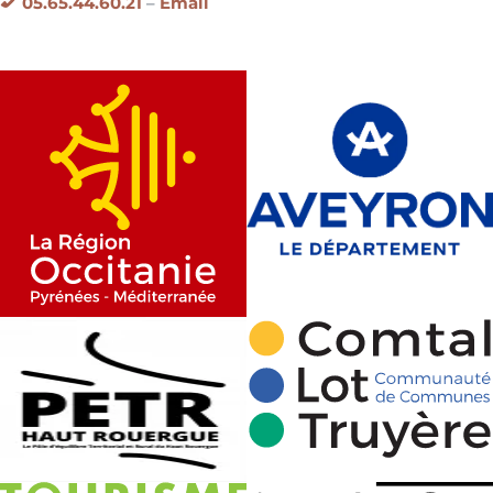
05.65.44.60.21
–
Email