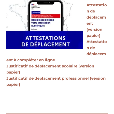
Attestatio
n de
déplacem
ent
(version
papier)
Attestatio
n de
déplacem
ent à compléter en ligne
Justificatif de déplacement scolaire (version
papier)
Justificatif de déplacement professionnel (version
papier)