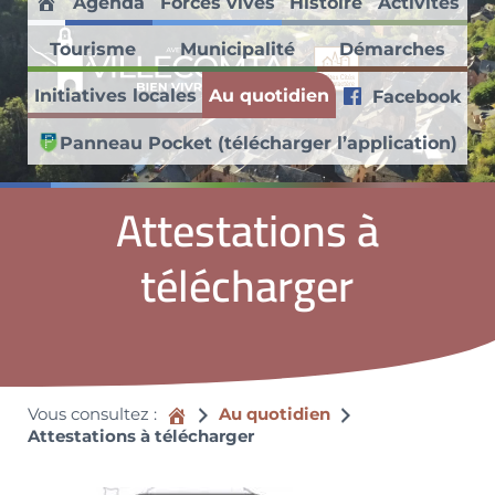
Agenda
Forces vives
Histoire
Activités
Passer au contenu principal
Skip to header right navigation
Skip to site footer
Accueil
Tourisme
Municipalité
Démarches
Villecomtal en Aveyron
Initiatives locales
Au quotidien
Facebook
Découvrez ce village médiéval faisant partie des Petites Cités de
Panneau Pocket (télécharger l’application)
Attestations à
télécharger
Accueil
Vous consultez :
Au quotidien
Attestations à télécharger