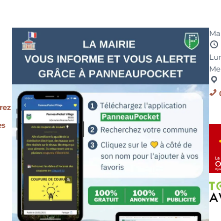
Mai
Lun
Me
rez
es