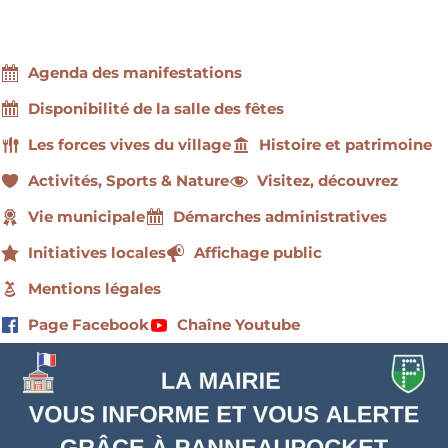
Agenda des manifestations
Disponibilité de la salle des fêtes
Les forces vives du village
Histoire et patrimoine
Activités, Sports & Nature
Visitez, découvrez
Vie municipale
Démarches administratives
Initiatives locales
Affichage public
Mentions légales
Page Facebook
Chaîne Youtube