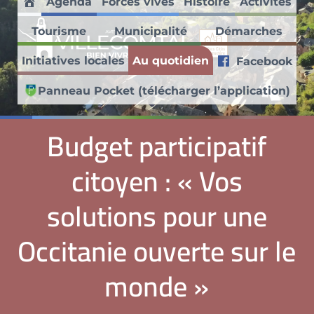
Agenda
Forces vives
Histoire
Activités
Passer au contenu principal
Skip to header right navigation
Skip to site footer
Accueil
Tourisme
Municipalité
Démarches
Villecomtal en Aveyron
Initiatives locales
Au quotidien
Facebook
Découvrez ce village médiéval faisant partie des Petites Cités de
Panneau Pocket (télécharger l’application)
Budget participatif
citoyen : « Vos
solutions pour une
Occitanie ouverte sur le
monde »