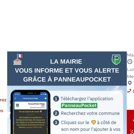
Mai
Lun
Me
rez
es