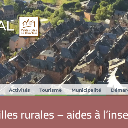
ités de Caractère®.
Activités
Tourisme
Municipalité
Démar
les rurales – aides à l’ins