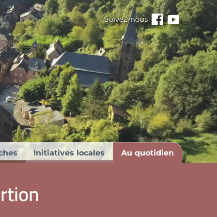
Suivez-nous
Facebook
Youtube
ches
Initiatives locales
Au quotidien
ertion