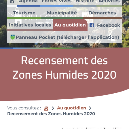
Agenda
Forces vives
Histoire
Activités
Passer au contenu principal
Skip to header right navigation
Skip to site footer
Accueil
Tourisme
Municipalité
Démarches
Villecomtal en Aveyron
Initiatives locales
Au quotidien
Facebook
Découvrez ce village médiéval faisant partie des Petites Cités de
Panneau Pocket (télécharger l’application)
Recensement des
Zones Humides 2020
Accueil
Vous consultez :
Au quotidien
Recensement des Zones Humides 2020