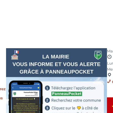
Mai
Lun
Me
rez
es