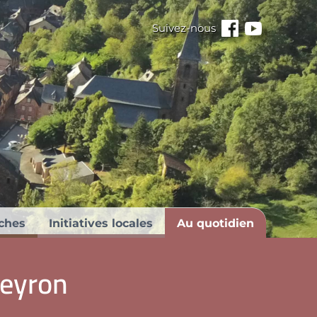
Suivez-nous
Facebook
Youtube
ches
Initiatives locales
Au quotidien
eyron