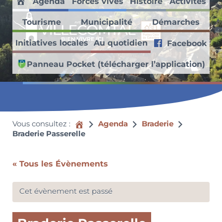
Agenda
Forces vives
Histoire
Activités
Passer au contenu principal
Skip to header right navigation
Skip to site footer
Accueil
Tourisme
Municipalité
Démarches
Villecomtal en Aveyron
Initiatives locales
Au quotidien
Facebook
Découvrez ce village médiéval faisant partie des Petites Cités de
Panneau Pocket (télécharger l’application)
Vous consultez :
Accueil
Agenda
Braderie
Braderie Passerelle
« Tous les Évènements
Cet évènement est passé