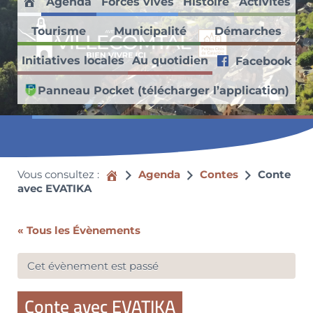
Agenda
Forces vives
Histoire
Activités
Passer au contenu principal
Skip to header right navigation
Skip to site footer
Accueil
Tourisme
Municipalité
Démarches
Villecomtal en Aveyron
Initiatives locales
Au quotidien
Facebook
Découvrez ce village médiéval faisant partie des Petites Cités de
Panneau Pocket (télécharger l’application)
Vous consultez :
Accueil
Agenda
Contes
Conte
avec EVATIKA
« Tous les Évènements
Cet évènement est passé
Conte avec EVATIKA