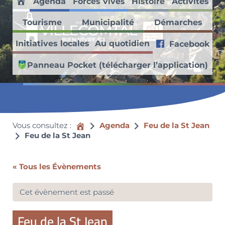
Agenda
Forces vives
Histoire
Activités
Passer au contenu principal
Skip to header right navigation
Skip to site footer
Accueil
Tourisme
Municipalité
Démarches
Villecomtal en Aveyron
Initiatives locales
Au quotidien
Facebook
Découvrez ce village médiéval faisant partie des Petites Cités de
Panneau Pocket (télécharger l’application)
Vous consultez :
Accueil
Agenda
Feu de la St Jean
Feu de la St Jean
« Tous les Évènements
Cet évènement est passé
Feu de la St Jean