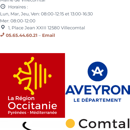
Horaires :
Lun, Mar, Jeu, Ven:
08:00-12:15 et
13:00-16:30
Mer:
08:00-12:00
1, Place Jean XXIII
12580
Villecomtal
05.65.44.60.21
–
Email