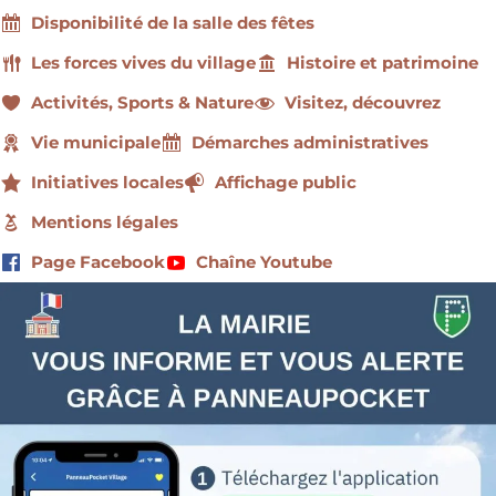
Disponibilité de la salle des fêtes
Les forces vives du village
Histoire et patrimoine
Activités, Sports & Nature
Visitez, découvrez
Vie municipale
Démarches administratives
Initiatives locales
Affichage public
Mentions légales
Page Facebook
Chaîne Youtube