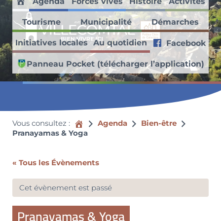
Agenda
Forces vives
Histoire
Activités
Passer au contenu principal
Skip to header right navigation
Skip to site footer
Accueil
Tourisme
Municipalité
Démarches
Villecomtal en Aveyron
Initiatives locales
Au quotidien
Facebook
Découvrez ce village médiéval faisant partie des Petites Cités de
Panneau Pocket (télécharger l’application)
Vous consultez :
Accueil
Agenda
Bien-être
Pranayamas & Yoga
« Tous les Évènements
Cet évènement est passé
Pranayamas & Yoga