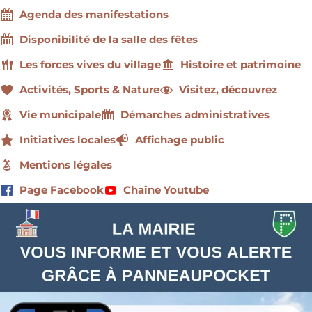
Agenda des manifestations
Disponibilité de la salle des fêtes
Les forces vives du village
Histoire et patrimoine
Activités, Sports & Nature
Visitez, découvrez
Vie municipale
Démarches administratives
Initiatives locales
Affichage public
Mentions légales
Page Facebook
Chaîne Youtube