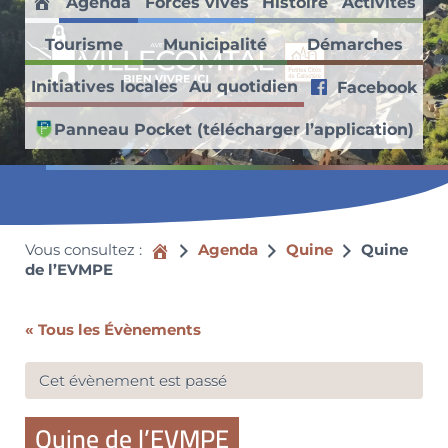
Agenda
Forces vives
Histoire
Activités
Passer au contenu principal
Skip to header right navigation
Skip to site footer
Accueil
Tourisme
Municipalité
Démarches
Villecomtal en Aveyron
Initiatives locales
Au quotidien
Facebook
Découvrez ce village médiéval faisant partie des Petites Cités de
Panneau Pocket (télécharger l’application)
Vous consultez :
Accueil
Agenda
Quine
Quine
de l’EVMPE
« Tous les Évènements
Cet évènement est passé
Quine de l’EVMPE