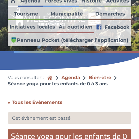
Agenda
Forces vives
Histoire
Activités
Passer au contenu principal
Skip to header right navigation
Skip to site footer
Accueil
Tourisme
Municipalité
Démarches
Villecomtal en Aveyron
Initiatives locales
Au quotidien
Facebook
Découvrez ce village médiéval faisant partie des Petites Cités de
Panneau Pocket (télécharger l’application)
Vous consultez :
Accueil
Agenda
Bien-être
Séance yoga pour les enfants de 0 à 3 ans
« Tous les Évènements
Cet évènement est passé
Séance yoga pour les enfants de 0