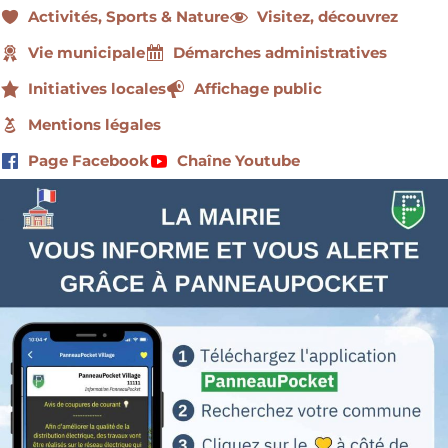
Activités, Sports & Nature
Visitez, découvrez
Vie municipale
Démarches administratives
Initiatives locales
Affichage public
Mentions légales
Page Facebook
Chaîne Youtube