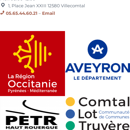
1, Place Jean XXIII
12580
Villecomtal
05.65.44.60.21
–
Email