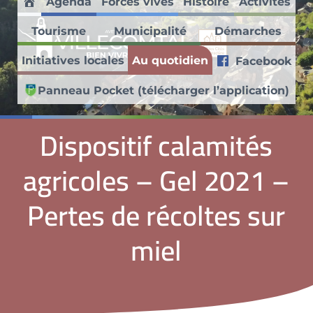
Agenda
Forces vives
Histoire
Activités
Passer au contenu principal
Skip to header right navigation
Skip to site footer
Accueil
Tourisme
Municipalité
Démarches
Villecomtal en Aveyron
Initiatives locales
Au quotidien
Facebook
Découvrez ce village médiéval faisant partie des Petites Cités de
Panneau Pocket (télécharger l’application)
Dispositif calamités
agricoles – Gel 2021 –
Pertes de récoltes sur
miel