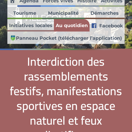
Agenda
Forces vives
Histoire
Activités
Passer au contenu principal
Skip to header right navigation
Skip to site footer
Accueil
Tourisme
Municipalité
Démarches
Villecomtal en Aveyron
Initiatives locales
Au quotidien
Facebook
Découvrez ce village médiéval faisant partie des Petites Cités de
Panneau Pocket (télécharger l’application)
Interdiction des
rassemblements
festifs, manifestations
sportives en espace
naturel et feux