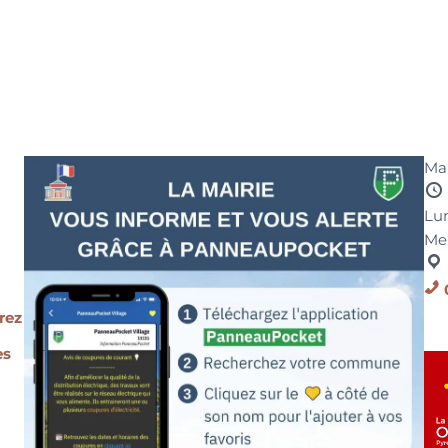
Mai
Lun
Me
rez
es